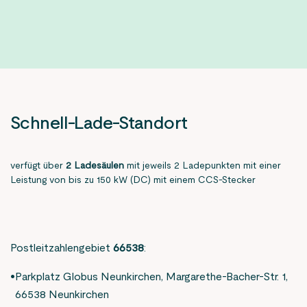
Die
Kontakt
Zum Onlineportal
Option
Lesehilfe
ist
Die
Aktuelles
deaktiviert
Option
Animationen stoppen
Unternehmen
ist
Die
deaktiviert
Option
Alle Einstellungen zurücksetzen
Wissenswertes
Schnell-Lade-Standort
ist
deaktiviert
verfügt über
2 Ladesäulen
mit jeweils 2 Ladepunkten mit einer
Leistung von bis zu 150 kW (DC) mit einem CCS-Stecker
Inhalte für Sie ausgewählt:
KEW Netz
Postleitzahlengebiet
66538
:
Parkplatz Globus Neunkirchen, Margarethe-Bacher-Str. 1,
Zum Onlineportal
66538 Neunkirchen