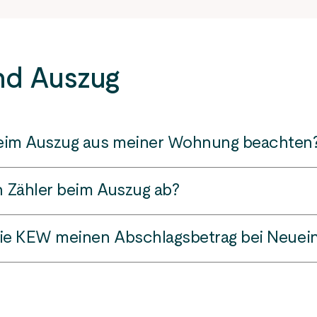
nd Auszug
eim Auszug aus meiner Wohnung beachten
nung haben Sie ein Sonderkündigungsrecht, die Versorgungsvert
n Zähler beim Auszug ab?
digen. Die Kündigung bedarf der Schriftform, per Mail, Brief ode
ttels Unterschrift des Nachfolgers (Nachmieter oder Vermieter
ersorgungsvertrages zum Monatsende vermerkt wird der Zähler i
ie KEW meinen Abschlagsbetrag bei Neuei
zum Auszugstag erfolgen kann. Hierfür steht das
Übergabeprot
andsangabe durch den Kunden kann telefonisch oder per Internet
de von einer vorherigen Wohnung einen Anhaltspunkt was er an 
s Jahres verbraucht hat, auf dieser Basis werden die Abschlagsb
nn sich am Energiebedarf der für die Wohnung hinterlegt ist, ori