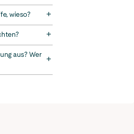
Abschlagszahlung werden
ie Beschaffungskosten,
fe, wieso?
Kunden gerecht zu werden.
elcher Monat für Sie
t Kubikmeter (m³) mit.
chten?
 bei unterschiedlichen
e gerne unsere Mitarbeiter
nwert) in
ollegen in der
n nach der
ung aus? Wer
 sowie Gaszähler alle 8
lern ist für unsere
ine Bescheinigung über
e Info-Rechnung zur
per Post zugesandt. Am
lgejahr berücksichtigt,