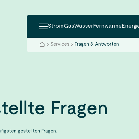
Strom
Gas
Wasser
Fernwärme
Energi
Einstellungen
Services
Fragen & Antworten
-
Schriftgröße
Services
Übersicht Strom
Übersicht Gas
Übersicht Wasser
Übersicht Fernwärme
PV-Anlage Komplettpake
-
Wortabstand
-
Buchstabenabstand
-
Zeilenabstand
Kontakt
Strom für Haushalte
Gas für Haushalte
Tarifübersicht
Fernwärme für Haushalte
Wärmepumpe Komplettp
-
Zeigergröße
Kontrast-Modus
Häufig gestellte Fragen
Aktuelles
Strom für Wärmepumpen
Geschäftskunden
Trinkwasserqualität
Geschäftskunden
Elektromobilität
Schaltflächen vergrößern
Die
tellte Fragen
Lesehilfe
Opti
Die
Unternehmen
Geschäftskunden
Hausanschlüsse
Standrohrausleihe
Unser Fernwärmenetz
Kommunale Wärmeplanu
Was muss ich bei einem Umzug beacht
Animationen stoppen
ist
Opti
Die
Inhalte für Sie ausgewählt:
deakt
ist
Opti
Ab 6. Juni 2025 gilt die neue rechtliche Vo
Alle Einst
figsten gestellten Fragen.
Wissenswertes
Anmeldepflichtige Anlag
Hausanschlüsse
Hausanschlüsse
Informationen zum Thema
deakt
ist
dass Stromverträge immer im Voraus an- 
Gasgeruch - Was tun?