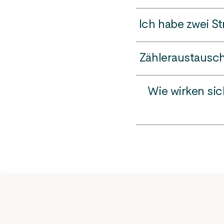
Der Regelsteuersatz betr
Ein Abschlag ist eine Te
Der
Arbeitspreis
beinhal
Ich habe zwei St
Sie vor einer hohen Ein
Netzentgelte, Konzessio
Die KEW bietet verschied
Das Verbrauchsjahr umfa
Brennwert
: Beim Ablesen
Zähleraustausch 
Da der Vertrag immer pro
abschlagsfrei ist, richte
Zur Abrechnung wird der
Verbräuchen auf dem jewei
der Privatkundenbetreuu
Kilowattstunden umgere
Strom-, Gas- und Wasser
Wie wirken si
Kundenberatung Sie zu de
festgesetzten Eichfrist d
Jahre und Wasserzähler a
Kunden kostenlos.
Üblicherweise erhalten 
den entstandenen Stromv
Vorlage bei der Versiche
Jahresende wird der einm
sodass keine Abschlagse