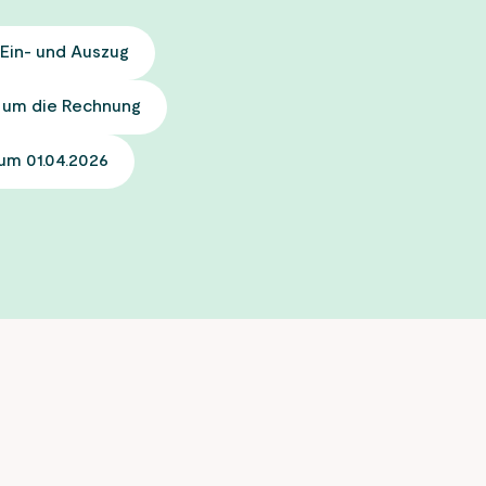
deakt
Inhalte für Sie ausgewählt:
abgemeldet werden müssen. Das bedeutet
Tarifübersicht
rückwirkende An- und Abmeldungen nicht z
Hausanschlüsse
Ein- und Auszug
KEW Netz
sind.
Inhalte für Sie ausgewählt:
 um die Rechnung
Tarifübersicht
Mehr erfahren
um 01.04.2026