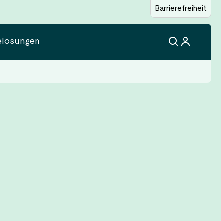
Barrierefreiheit
elösungen
+
⟲
t
+
⟲
+
⟲
+
⟲
aket
+
⟲
on
ng
en?
on
iviert
on
rgabe,
ellungen zurücksetzen
en
 Energiesparen
iviert
oder