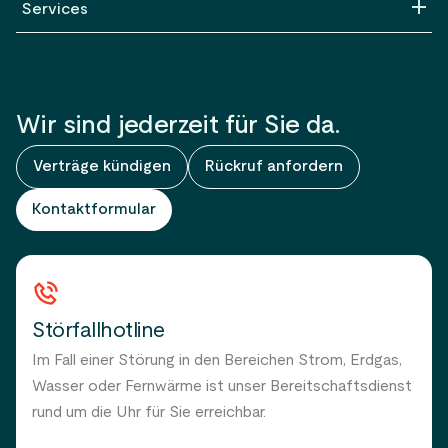
Über uns
Services
Karriere
Für Haushalte
Verbund
Für Wohnungswirtschaft
Vertriebsgebiet & Geschäftsdaten
Umzug
Wir sind jederzeit für Sie da.
Geschäftsleitung & Aufsichtsrat
Downloads
Verträge kündigen
Rückruf anfordern
Historie
Fragen & Antworten
Nachhaltigkeit
Kontaktformular
Energieeffizienz
Störfallhotline
Im Fall einer Störung in den Bereichen Strom, Erdgas,
Wasser oder Fernwärme ist unser Bereitschaftsdienst
rund um die Uhr für Sie erreichbar.