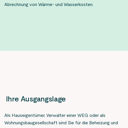
Abrechnung von Wärme- und Wasserkosten.
Die
Kontakt
Zum Onlineportal
Option
Lesehilfe
ist
Die
Aktuelles
deaktiviert
Option
Animationen stoppen
Unternehmen
ist
Die
deaktiviert
Option
Alle Einstellungen zurücksetzen
Wissenswertes
ist
deaktiviert
Inhalte für Sie ausgewählt:
KEW Netz
Ihre Ausgangslage
Als Hauseigentümer, Verwalter einer WEG oder als
Zum Onlineportal
Wohnungsbaugesellschaft sind Sie für die Beheizung und