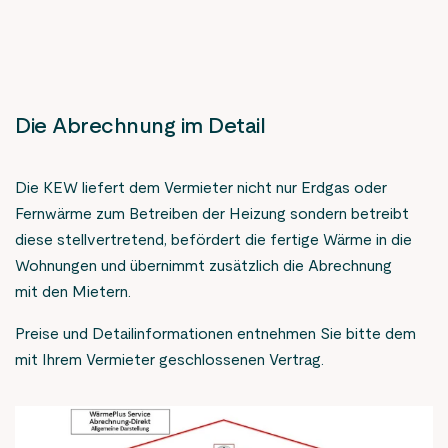
Wasserkosten mit dem jeweiligen Nutzern erfolgt
Hierüber rechnet dann die KEW die Kosten für die
Gebäudes erfolgt durch die KEW und die Heizwärme muss
transparent und übersichtlich sowie unabhängig von den
jeweiligen Verbrauchsmengen direkt mit den einzelnen
immer durch die KEW abgerechnet werden. Wärme zur
restlichen Nebenkosten.
Nutzern des Gebäudes ab.
Warmwasserbereitung bzw. Warmwasser sowie Kalt- und
Sie müssen sich nicht mehr um den Einbau, die Eichung
Abwasser können optional mit abgerechnet werden.
oder den gesetzlich vorgeschriebenen Wechsel im Rahmen
Die Abrechnung im Detail
der Eichvorschriften kümmern. Dies übernimmt die KEW
für Sie.
Die KEW liefert dem Vermieter nicht nur Erdgas oder
Fernwärme zum Betreiben der Heizung sondern betreibt
diese stellvertretend, befördert die fertige Wärme in die
Wohnungen und übernimmt zusätzlich die Abrechnung
mit den Mietern.
Preise und Detailinformationen entnehmen Sie bitte dem
mit Ihrem Vermieter geschlossenen Vertrag.