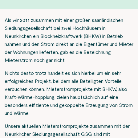
Die
Kontakt
Zum Onlineportal
Option
Lesehilfe
Als wir 2011 zusammen mit einer großen saarländischen
ist
Die
Aktuelles
Siedlungsgesellschaft bei zwei Hochhäusern in
deaktiviert
Option
Animationen stoppen
Neunkirchen ein Blockheizkraftwerk (BHKW) in Betrieb
Unternehmen
ist
Die
nahmen und den Strom direkt an die Eigentümer und Mieter
deaktiviert
Option
Alle Einstellungen zurücksetzen
der Wohnungen lieferten, gab es die Bezeichnung
Wissenswertes
ist
Mieterstrom noch gar nicht.
deaktiviert
Nichts desto trotz handelt es sich hierbei um ein sehr
erfolgreiches Projekt, bei dem alle Beteiligten Vorteile
verbuchen können. Mieterstromprojekte mit BHKW, also
Inhalte für Sie ausgewählt:
Kraft-Wärme-Kopplung, zielen hauptsächlich auf eine
KEW Netz
besonders effiziente und gekoppelte Erzeugung von Strom
und Wärme.
Zum Onlineportal
Unsere aktuellen Mieterstromprojekte zusammen mit der
Neunkircher Siedlungsgesellschaft GSG sind mit